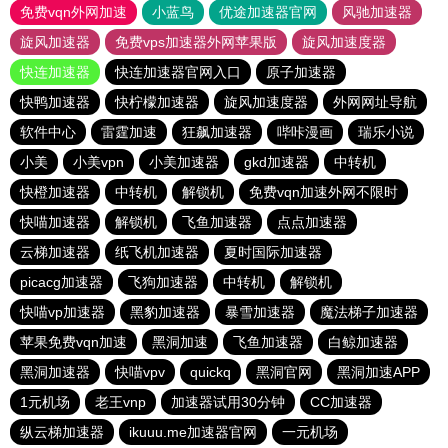
免费vqn外网加速
小蓝鸟
优途加速器官网
风驰加速器
旋风加速器
免费vps加速器外网苹果版
旋风加速度器
快连加速器
快连加速器官网入口
原子加速器
快鸭加速器
快柠檬加速器
旋风加速度器
外网网址导航
软件中心
雷霆加速
狂飙加速器
哔咔漫画
瑞乐小说
小美
小美vpn
小美加速器
gkd加速器
中转机
快橙加速器
中转机
解锁机
免费vqn加速外网不限时
快喵加速器
解锁机
飞鱼加速器
点点加速器
云梯加速器
纸飞机加速器
夏时国际加速器
picacg加速器
飞狗加速器
中转机
解锁机
快喵vp加速器
黑豹加速器
暴雪加速器
魔法梯子加速器
苹果免费vqn加速
黑洞加速
飞鱼加速器
白鲸加速器
黑洞加速器
快喵vpv
quickq
黑洞官网
黑洞加速APP
1元机场
老王vnp
加速器试用30分钟
CC加速器
纵云梯加速器
ikuuu.me加速器官网
一元机场