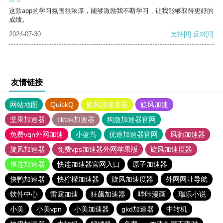
这款app的学习氛围很浓厚，能够激励我不断学习，让我能够取得更好的
成绩。
2024-07-30
支持
[0]
反对
[0]
友情链接
网站地图
QuickQ
旋风加速度器
旋风加速
坚果加速器
tiktok加速器
狗急加速器官网
免费vqn外网加速
小蓝鸟
优途加速器官网
风驰加速器
旋风加速器
免费vps加速器外网苹果版
旋风加速度器
快连加速器
快连加速器官网入口
原子加速器
快鸭加速器
快柠檬加速器
旋风加速度器
外网网址导航
软件中心
雷霆加速
狂飙加速器
哔咔漫画
瑞乐小说
小美
小美vpn
小美加速器
gkd加速器
中转机