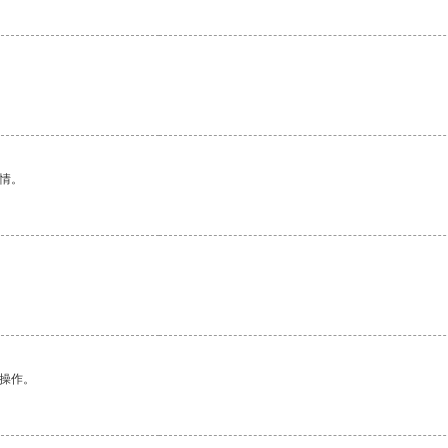
情。
悉操作。