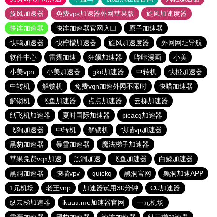
旋风加速器
免费vps加速器外网苹果版
旋风加速度器
快连加速器
快连加速器官网入口
原子加速器
快鸭加速器
快柠檬加速器
旋风加速度器
外网网址导航
软件中心
雷霆加速
狂飙加速器
哔咔漫画
小美
小美vpn
小美加速器
gkd加速器
中转机
快橙加速器
中转机
解锁机
免费vqn加速外网不限时
快喵加速器
解锁机
飞鱼加速器
点点加速器
云梯加速器
纸飞机加速器
夏时国际加速器
picacg加速器
飞狗加速器
中转机
解锁机
快喵vp加速器
黑豹加速器
暴雪加速器
魔法梯子加速器
苹果免费vqn加速
黑洞加速
飞鱼加速器
白鲸加速器
黑洞加速器
快喵vpv
quickq
黑洞官网
黑洞加速APP
1元机场
老王vnp
加速器试用30分钟
CC加速器
纵云梯加速器
ikuuu.me加速器官网
一元机场