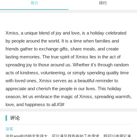
简介
排行
Xmiss, a unique blend of joy and love, is a holiday celebrated
by people around the world. It is a time when families and
friends gather to exchange gifts, share meals, and create
lasting memories. The true spirit of Xmiss lies in the act of
spreading joy to those around us. Whether it's through random
acts of kindness, volunteering, or simply spending quality time
with loved ones, Xmiss serves as a beautiful reminder to
appreciate and cherish the people in our lives. This holiday
season, let us embrace the magic of Xmiss, spreading warmth,
love, and happiness to all.#3#
评论
游客
这款app的功能非常强大，可以满足我所有的工作需求。我可以使用它来