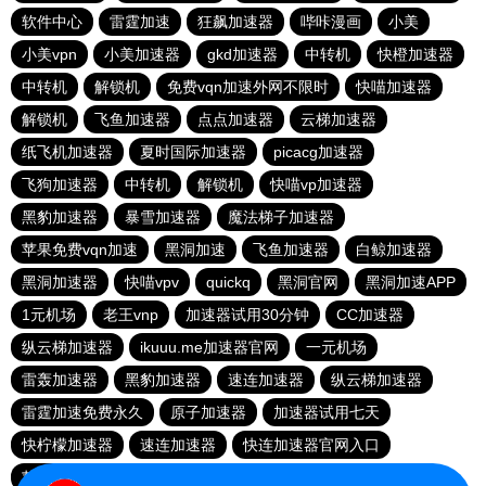
软件中心
雷霆加速
狂飙加速器
哔咔漫画
小美
小美vpn
小美加速器
gkd加速器
中转机
快橙加速器
中转机
解锁机
免费vqn加速外网不限时
快喵加速器
解锁机
飞鱼加速器
点点加速器
云梯加速器
纸飞机加速器
夏时国际加速器
picacg加速器
飞狗加速器
中转机
解锁机
快喵vp加速器
黑豹加速器
暴雪加速器
魔法梯子加速器
苹果免费vqn加速
黑洞加速
飞鱼加速器
白鲸加速器
黑洞加速器
快喵vpv
quickq
黑洞官网
黑洞加速APP
1元机场
老王vnp
加速器试用30分钟
CC加速器
纵云梯加速器
ikuuu.me加速器官网
一元机场
雷轰加速器
黑豹加速器
速连加速器
纵云梯加速器
雷霆加速免费永久
原子加速器
加速器试用七天
快柠檬加速器
速连加速器
快连加速器官网入口
苹果加速器