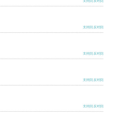
支持
[0]
反对
[0]
支持
[0]
反对
[0]
支持
[0]
反对
[0]
支持
[0]
反对
[0]
支持
[0]
反对
[0]