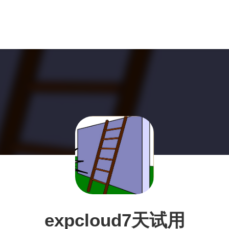
expcloud7天试用