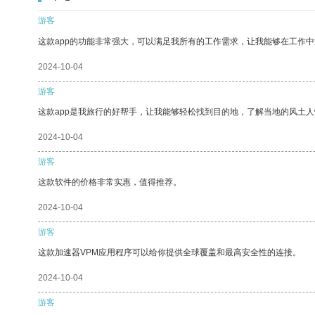
游客
这款app的功能非常强大，可以满足我所有的工作需求，让我能够在工作
2024-10-04
游客
这款app是我旅行的好帮手，让我能够轻松找到目的地，了解当地的风土人
2024-10-04
游客
这款软件的价格非常实惠，值得推荐。
2024-10-04
游客
这款加速器VPM应用程序可以给你提供全球覆盖和最高安全性的连接。
2024-10-04
游客