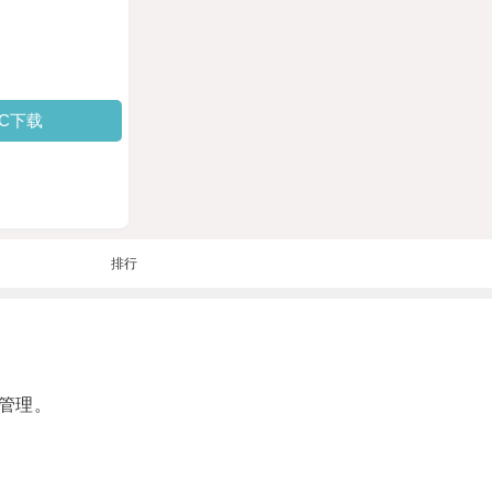
PC下载
排行
管理。