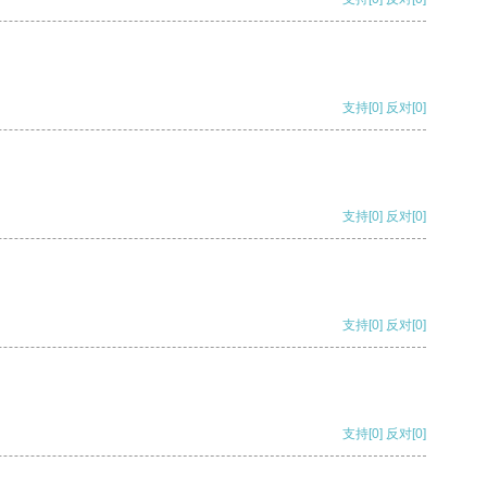
支持
[0]
反对
[0]
支持
[0]
反对
[0]
支持
[0]
反对
[0]
支持
[0]
反对
[0]