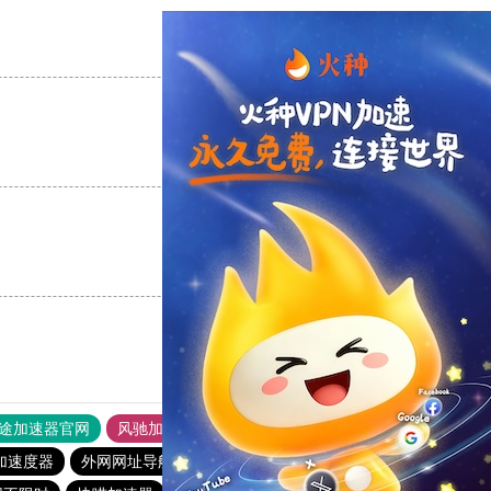
支持
[0]
反对
[0]
支持
[0]
反对
[0]
支持
[0]
反对
[0]
途加速器官网
风驰加速器
旋风加速器
加速度器
外网网址导航
软件中心
雷霆加速
狂飙加速器