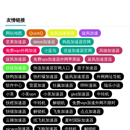
友情链接
网站地图
QuickQ
旋风加速度器
旋风加速
坚果加速器
tiktok加速器
狗急加速器官网
免费vqn外网加速
小蓝鸟
优途加速器官网
风驰加速器
旋风加速器
免费vps加速器外网苹果版
旋风加速度器
快连加速器
快连加速器官网入口
原子加速器
快鸭加速器
快柠檬加速器
旋风加速度器
外网网址导航
软件中心
雷霆加速
狂飙加速器
哔咔漫画
瑞乐小说
小美
小美vpn
小美加速器
gkd加速器
中转机
快橙加速器
中转机
解锁机
免费vqn加速外网不限时
快喵加速器
解锁机
飞鱼加速器
点点加速器
云梯加速器
纸飞机加速器
夏时国际加速器
picacg加速器
飞狗加速器
中转机
解锁机