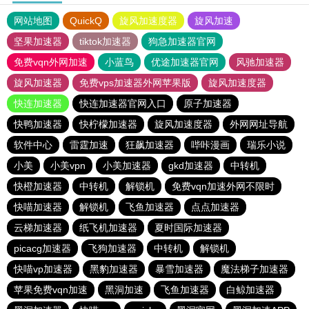
网站地图
QuickQ
旋风加速度器
旋风加速
坚果加速器
tiktok加速器
狗急加速器官网
免费vqn外网加速
小蓝鸟
优途加速器官网
风驰加速器
旋风加速器
免费vps加速器外网苹果版
旋风加速度器
快连加速器
快连加速器官网入口
原子加速器
快鸭加速器
快柠檬加速器
旋风加速度器
外网网址导航
软件中心
雷霆加速
狂飙加速器
哔咔漫画
瑞乐小说
小美
小美vpn
小美加速器
gkd加速器
中转机
快橙加速器
中转机
解锁机
免费vqn加速外网不限时
快喵加速器
解锁机
飞鱼加速器
点点加速器
云梯加速器
纸飞机加速器
夏时国际加速器
picacg加速器
飞狗加速器
中转机
解锁机
快喵vp加速器
黑豹加速器
暴雪加速器
魔法梯子加速器
苹果免费vqn加速
黑洞加速
飞鱼加速器
白鲸加速器