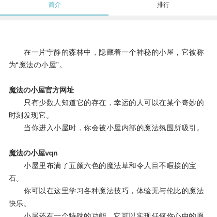
简介
排行
在一片宁静的森林中，隐藏着一个神秘的小屋，它被称
为“魔法の小屋”。
魔法の小屋官方网址
只有少数人知道它的存在，幸运的人可以在某个奇妙的
时刻发现它。
当你进入小屋时，你会被小屋内部的魔法氛围所吸引。
魔法の小屋vqn
小屋里布满了五颜六色的魔法草和令人目不暇接的宝
石。
你可以在这里学习各种魔法技巧，体验无与伦比的魔法
快乐。
小屋还有一个特殊的功能，它可以实现任何你心中的愿