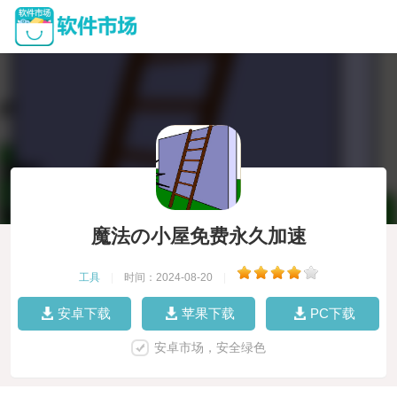
魔法の小屋免费永久加速
工具
|
时间：2024-08-20
|
安卓下载
苹果下载
PC下载
安卓市场，安全绿色