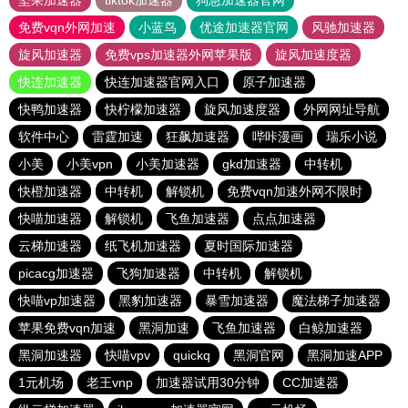
坚果加速器
tiktok加速器
狗急加速器官网
免费vqn外网加速
小蓝鸟
优途加速器官网
风驰加速器
旋风加速器
免费vps加速器外网苹果版
旋风加速度器
快连加速器
快连加速器官网入口
原子加速器
快鸭加速器
快柠檬加速器
旋风加速度器
外网网址导航
软件中心
雷霆加速
狂飙加速器
哔咔漫画
瑞乐小说
小美
小美vpn
小美加速器
gkd加速器
中转机
快橙加速器
中转机
解锁机
免费vqn加速外网不限时
快喵加速器
解锁机
飞鱼加速器
点点加速器
云梯加速器
纸飞机加速器
夏时国际加速器
picacg加速器
飞狗加速器
中转机
解锁机
快喵vp加速器
黑豹加速器
暴雪加速器
魔法梯子加速器
苹果免费vqn加速
黑洞加速
飞鱼加速器
白鲸加速器
黑洞加速器
快喵vpv
quickq
黑洞官网
黑洞加速APP
1元机场
老王vnp
加速器试用30分钟
CC加速器