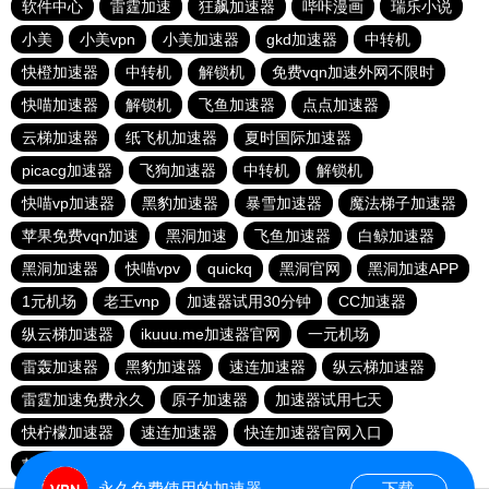
软件中心
雷霆加速
狂飙加速器
哔咔漫画
瑞乐小说
小美
小美vpn
小美加速器
gkd加速器
中转机
快橙加速器
中转机
解锁机
免费vqn加速外网不限时
快喵加速器
解锁机
飞鱼加速器
点点加速器
云梯加速器
纸飞机加速器
夏时国际加速器
picacg加速器
飞狗加速器
中转机
解锁机
快喵vp加速器
黑豹加速器
暴雪加速器
魔法梯子加速器
苹果免费vqn加速
黑洞加速
飞鱼加速器
白鲸加速器
黑洞加速器
快喵vpv
quickq
黑洞官网
黑洞加速APP
1元机场
老王vnp
加速器试用30分钟
CC加速器
纵云梯加速器
ikuuu.me加速器官网
一元机场
雷轰加速器
黑豹加速器
速连加速器
纵云梯加速器
雷霆加速免费永久
原子加速器
加速器试用七天
快柠檬加速器
速连加速器
快连加速器官网入口
苹果加速器
永久免费使用的加速器
下载