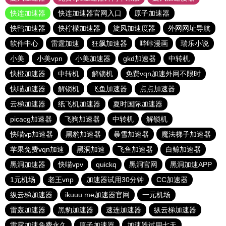
快连加速器
快连加速器官网入口
原子加速器
快鸭加速器
快柠檬加速器
旋风加速度器
外网网址导航
软件中心
雷霆加速
狂飙加速器
哔咔漫画
瑞乐小说
小美
小美vpn
小美加速器
gkd加速器
中转机
快橙加速器
中转机
解锁机
免费vqn加速外网不限时
快喵加速器
解锁机
飞鱼加速器
点点加速器
云梯加速器
纸飞机加速器
夏时国际加速器
picacg加速器
飞狗加速器
中转机
解锁机
快喵vp加速器
黑豹加速器
暴雪加速器
魔法梯子加速器
苹果免费vqn加速
黑洞加速
飞鱼加速器
白鲸加速器
黑洞加速器
快喵vpv
quickq
黑洞官网
黑洞加速APP
1元机场
老王vnp
加速器试用30分钟
CC加速器
纵云梯加速器
ikuuu.me加速器官网
一元机场
雷轰加速器
黑豹加速器
速连加速器
纵云梯加速器
雷霆加速免费永久
原子加速器
加速器试用七天