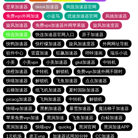
坚果加速器
tiktok加速器
狗急加速器官网
免费vqn外网加速
小蓝鸟
优途加速器官网
风驰加速器
旋风加速器
免费vps加速器外网苹果版
旋风加速度器
快连加速器
快连加速器官网入口
原子加速器
快鸭加速器
快柠檬加速器
旋风加速度器
外网网址导航
软件中心
雷霆加速
狂飙加速器
哔咔漫画
瑞乐小说
小美
小美vpn
小美加速器
gkd加速器
中转机
快橙加速器
中转机
解锁机
免费vqn加速外网不限时
快喵加速器
解锁机
飞鱼加速器
点点加速器
云梯加速器
纸飞机加速器
夏时国际加速器
picacg加速器
飞狗加速器
中转机
解锁机
快喵vp加速器
黑豹加速器
暴雪加速器
魔法梯子加速器
苹果免费vqn加速
黑洞加速
飞鱼加速器
白鲸加速器
黑洞加速器
快喵vpv
quickq
黑洞官网
黑洞加速APP
1元机场
老王vnp
加速器试用30分钟
CC加速器