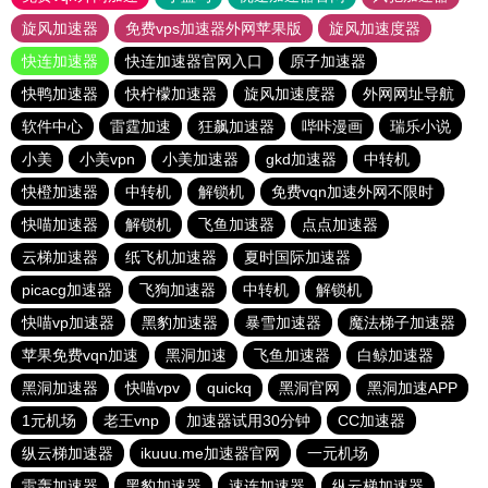
旋风加速器
免费vps加速器外网苹果版
旋风加速度器
快连加速器
快连加速器官网入口
原子加速器
快鸭加速器
快柠檬加速器
旋风加速度器
外网网址导航
软件中心
雷霆加速
狂飙加速器
哔咔漫画
瑞乐小说
小美
小美vpn
小美加速器
gkd加速器
中转机
快橙加速器
中转机
解锁机
免费vqn加速外网不限时
快喵加速器
解锁机
飞鱼加速器
点点加速器
云梯加速器
纸飞机加速器
夏时国际加速器
picacg加速器
飞狗加速器
中转机
解锁机
快喵vp加速器
黑豹加速器
暴雪加速器
魔法梯子加速器
苹果免费vqn加速
黑洞加速
飞鱼加速器
白鲸加速器
黑洞加速器
快喵vpv
quickq
黑洞官网
黑洞加速APP
1元机场
老王vnp
加速器试用30分钟
CC加速器
纵云梯加速器
ikuuu.me加速器官网
一元机场
雷轰加速器
黑豹加速器
速连加速器
纵云梯加速器