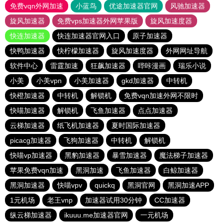
免费vqn外网加速
小蓝鸟
优途加速器官网
风驰加速器
旋风加速器
免费vps加速器外网苹果版
旋风加速度器
快连加速器
快连加速器官网入口
原子加速器
快鸭加速器
快柠檬加速器
旋风加速度器
外网网址导航
软件中心
雷霆加速
狂飙加速器
哔咔漫画
瑞乐小说
小美
小美vpn
小美加速器
gkd加速器
中转机
快橙加速器
中转机
解锁机
免费vqn加速外网不限时
快喵加速器
解锁机
飞鱼加速器
点点加速器
云梯加速器
纸飞机加速器
夏时国际加速器
picacg加速器
飞狗加速器
中转机
解锁机
快喵vp加速器
黑豹加速器
暴雪加速器
魔法梯子加速器
苹果免费vqn加速
黑洞加速
飞鱼加速器
白鲸加速器
黑洞加速器
快喵vpv
quickq
黑洞官网
黑洞加速APP
1元机场
老王vnp
加速器试用30分钟
CC加速器
纵云梯加速器
ikuuu.me加速器官网
一元机场