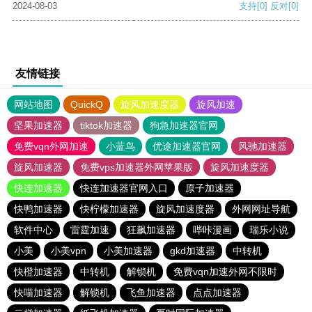
2024-08-03
支持
[0]
反对
[0]
友情链接
网站地图
QuickQ
旋风加速度器
旋风加速
坚果加速器
tiktok加速器
狗急加速器官网
免费vqn外网加速
小蓝鸟
优途加速器官网
风驰加速器
旋风加速器
免费vps加速器外网苹果版
旋风加速度器
快连加速器
快连加速器官网入口
原子加速器
快鸭加速器
快柠檬加速器
旋风加速度器
外网网址导航
软件中心
雷霆加速
狂飙加速器
哔咔漫画
瑞乐小说
小美
小美vpn
小美加速器
gkd加速器
中转机
快橙加速器
中转机
解锁机
免费vqn加速外网不限时
快喵加速器
解锁机
飞鱼加速器
点点加速器