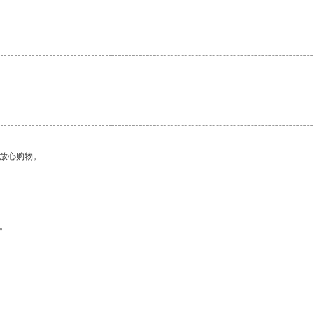
够放心购物。
。