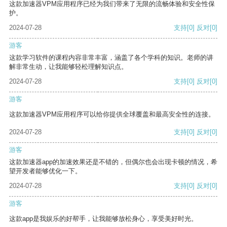
这款加速器VPM应用程序已经为我们带来了无限的流畅体验和安全性保
护。
2024-07-28
支持
[0]
反对
[0]
游客
这款学习软件的课程内容非常丰富，涵盖了各个学科的知识。老师的讲
解非常生动，让我能够轻松理解知识点。
2024-07-28
支持
[0]
反对
[0]
游客
这款加速器VPM应用程序可以给你提供全球覆盖和最高安全性的连接。
2024-07-28
支持
[0]
反对
[0]
游客
这款加速器app的加速效果还是不错的，但偶尔也会出现卡顿的情况，希
望开发者能够优化一下。
2024-07-28
支持
[0]
反对
[0]
游客
这款app是我娱乐的好帮手，让我能够放松身心，享受美好时光。