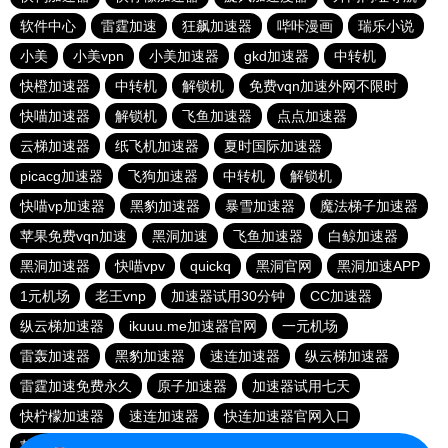
软件中心
雷霆加速
狂飙加速器
哔咔漫画
瑞乐小说
小美
小美vpn
小美加速器
gkd加速器
中转机
快橙加速器
中转机
解锁机
免费vqn加速外网不限时
快喵加速器
解锁机
飞鱼加速器
点点加速器
云梯加速器
纸飞机加速器
夏时国际加速器
picacg加速器
飞狗加速器
中转机
解锁机
快喵vp加速器
黑豹加速器
暴雪加速器
魔法梯子加速器
苹果免费vqn加速
黑洞加速
飞鱼加速器
白鲸加速器
黑洞加速器
快喵vpv
quickq
黑洞官网
黑洞加速APP
1元机场
老王vnp
加速器试用30分钟
CC加速器
纵云梯加速器
ikuuu.me加速器官网
一元机场
雷轰加速器
黑豹加速器
速连加速器
纵云梯加速器
雷霆加速免费永久
原子加速器
加速器试用七天
快柠檬加速器
速连加速器
快连加速器官网入口
苹果加速器