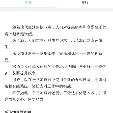
简介
排行
随着现代生活的快节奏，人们对提高效率和享受快乐的
需求越来越强烈。
为了满足人们对生活品质的追求，乐飞加速器应运而
生。
乐飞加速器是一款集工作、娱乐和休闲为一体的创新产
品。
它通过提供高效便捷的工作环境帮助用户更好地完成任
务，从而提升效率。
用户可以在乐飞加速器中使用最新的办公设备、高速网
络和智能系统，轻松应对工作中的挑战。
不仅如此，乐飞加速器还提供了舒适的休息区域，供用
户放松身心、恢复精力。
乐飞加速器官网